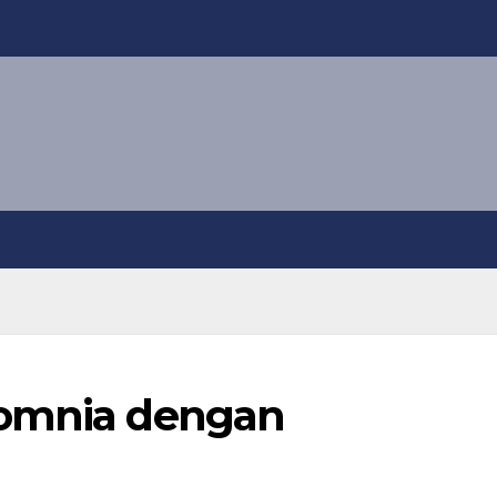
somnia dengan