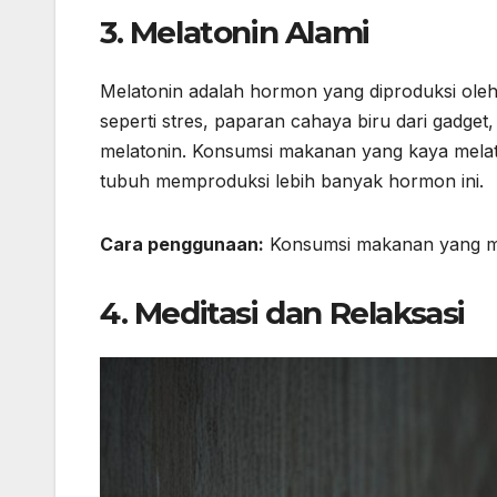
3.
Melatonin Alami
Melatonin adalah hormon yang diproduksi oleh
seperti stres, paparan cahaya biru dari gadget
melatonin. Konsumsi makanan yang kaya melato
tubuh memproduksi lebih banyak hormon ini.
Cara penggunaan:
Konsumsi makanan yang men
4.
Meditasi dan Relaksasi