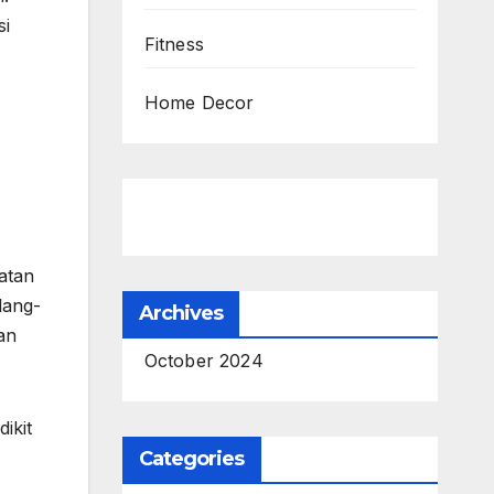
si
Fitness
Home Decor
atan
lang-
Archives
an
October 2024
ikit
Categories