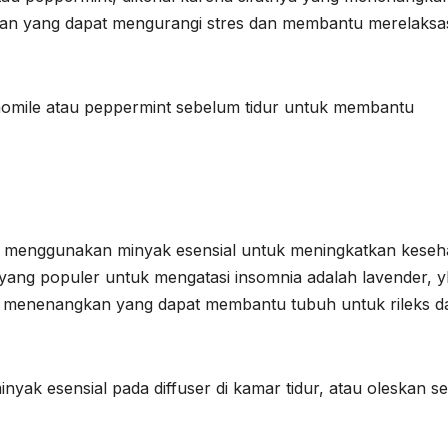
an yang dapat mengurangi stres dan membantu merelaksa
omile atau peppermint sebelum tidur untuk membantu
 menggunakan minyak esensial untuk meningkatkan keseh
 yang populer untuk mengatasi insomnia adalah lavender, y
ek menenangkan yang dapat membantu tubuh untuk rileks d
yak esensial pada diffuser di kamar tidur, atau oleskan sed