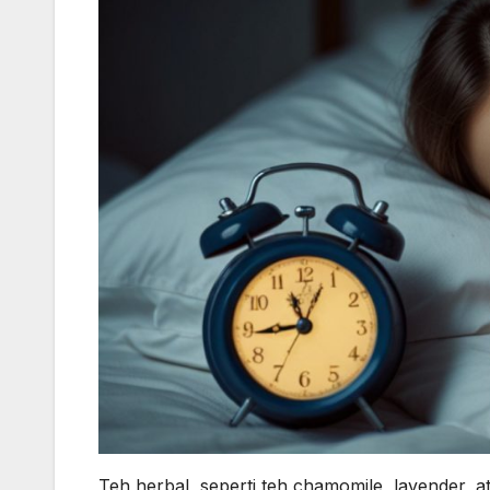
Teh herbal, seperti teh chamomile, lavender, 