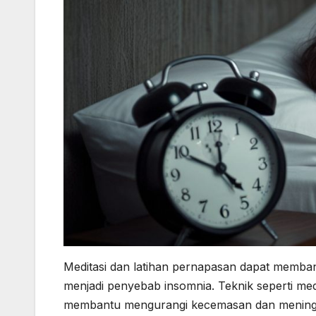
Meditasi dan latihan pernapasan dapat memban
menjadi penyebab insomnia. Teknik seperti med
membantu mengurangi kecemasan dan meningkat