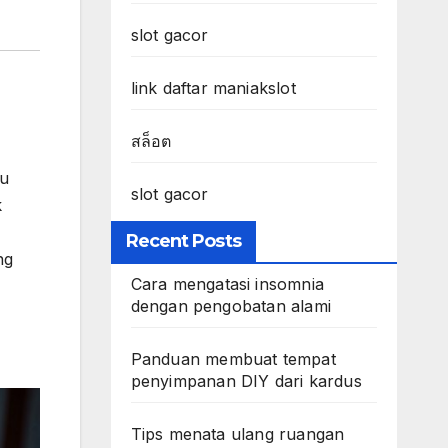
slot gacor
link daftar maniakslot
สล็อต
au
slot gacor
k
Recent Posts
ng
Cara mengatasi insomnia
dengan pengobatan alami
Panduan membuat tempat
penyimpanan DIY dari kardus
Tips menata ulang ruangan